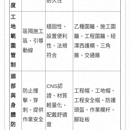
耐久性
度
工
地
穩固性、
乙種圍籬、施工圍
區隔施工
範
設置便利
籬、工程圍籬、紐
區、引導
圍
性、法規
澤西護欄、三角
動線
管
符合
錐、交通錐
制
頭
部
CNS認
防止撞
工程帽、工地帽、
與
證、材質
擊、穿
工程安全帽、防護
身
輕量化、
刺、提供
頭盔、作業欄杆、
體
配戴舒適
作業安全
腳趾板
防
度