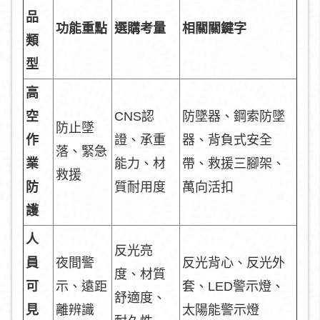
品
功能重點
選購考量
相關關鍵字
類
型
高
空
CNS認
防墜器、鋼索防墜
防止墜
作
證、承重
器、背負式安全
落、緊急
業
能力、材
帶、救援三腳架、
救援
防
質耐用度
萬向活扣
護
人
反光亮
員
夜間警
反光背心、反光外
度、材質
可
示、遠距
套、LED警示燈、
舒適度、
見
離辨識
太陽能警示燈