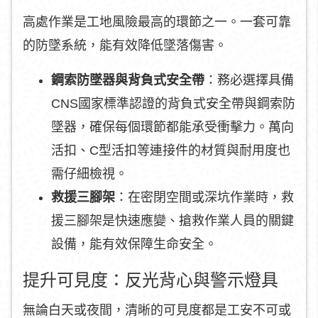
高處作業是工地風險最高的環節之一。一套可靠
的防墜系統，能有效降低墜落傷害。
鋼索防墜器與背負式安全帶
：務必選擇具備
CNS國家標準認證的背負式安全帶與鋼索防
墜器，確保每個環節都能承受衝擊力。萬向
活扣、C型活扣等連接件的材質與耐用度也
需仔細檢視。
救援三腳架
：在密閉空間或深坑作業時，救
援三腳架是快速應變、搶救作業人員的關鍵
設備，能有效保障生命安全。
提升可見度：反光背心與警示燈具
無論白天或夜間，清晰的可見度都是工安不可或