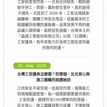
工安檢查突然來，一旦有任何缺失，輕則被
勒令停工、罰款，重則發生意外，真的是得
不償失。尤其到了 2026 年，工安法規越來
越嚴格，選購工地安全用品，從最基本的工
程圍籬到各種防護裝備，品質良莠不齊的產
品讓人頭很痛。面對這些挑戰，台灣本土的
「晶順工業股份有限公司」以其『石頭牌』
工安護具，長年來致力於為勞工朋友提供最
完善的防護。
29
May
2026
台灣工安護具怎麼選？防墜器、反光背心與
施工圍籬的挑選秘訣
工地安全不容忽視，從高空作業、道路施工
到現場範圍管理，每一個環節都需要完善的
工安防護。選擇符合CNS標準的防墜器、
反光背心、施工圍籬與警示設備，不僅能降