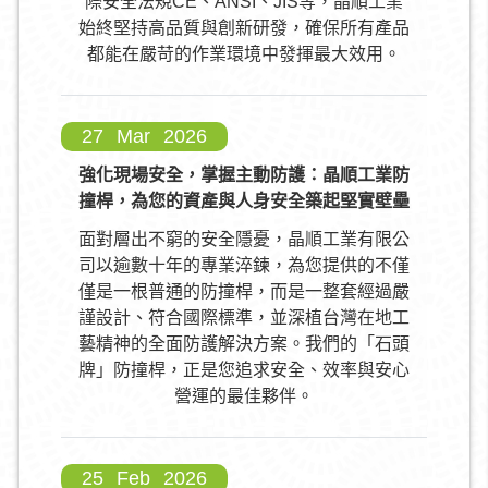
際安全法規CE、ANSI、JIS等，晶順工業
始終堅持高品質與創新研發，確保所有產品
都能在嚴苛的作業環境中發揮最大效用。
27
Mar
2026
強化現場安全，掌握主動防護：晶順工業防
撞桿，為您的資產與人身安全築起堅實壁壘
面對層出不窮的安全隱憂，晶順工業有限公
司以逾數十年的專業淬鍊，為您提供的不僅
僅是一根普通的防撞桿，而是一整套經過嚴
謹設計、符合國際標準，並深植台灣在地工
藝精神的全面防護解決方案。我們的「石頭
牌」防撞桿，正是您追求安全、效率與安心
營運的最佳夥伴。
25
Feb
2026