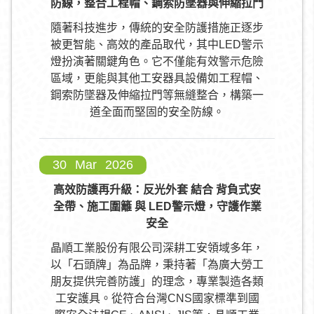
防線，整合工程帽、鋼索防墜器與伸縮拉門
隨著科技進步，傳統的安全防護措施正逐步
被更智能、高效的產品取代，其中LED警示
燈扮演著關鍵角色。它不僅能有效警示危險
區域，更能與其他工安器具設備如工程帽、
鋼索防墜器及伸縮拉門等無縫整合，構築一
道全面而堅固的安全防線。
30
Mar
2026
高效防護再升級：反光外套 結合 背負式安
全帶、施工圍籬 與 LED警示燈，守護作業
安全
晶順工業股份有限公司深耕工安領域多年，
以「石頭牌」為品牌，秉持著「為廣大勞工
朋友提供完善防護」的理念，專業製造各類
工安護具。從符合台灣CNS國家標準到國