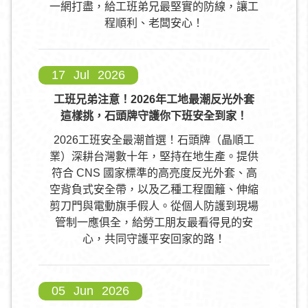
一網打盡，給工班弟兄最堅實的防線，讓工
程順利、老闆安心！
17
Jul
2026
工班兄弟注意！2026年工地最潮反光外套
這樣挑，石頭牌守護你下班安全到家！
2026工班安全最潮首選！石頭牌（晶順工
業）深耕台灣數十年，堅持在地生產。提供
符合 CNS 國家標準的高亮度反光外套、高
空背負式安全帶，以及乙種工程圍籬、伸縮
剪刀門與電動旗手假人。從個人防護到現場
管制一應俱全，給勞工朋友最看得見的安
心，共同守護平安回家的路！
05
Jun
2026