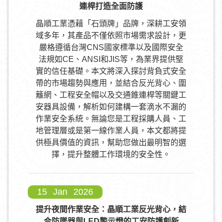
連桿打造全面防護
晶順工業憑藉「石頭牌」品牌，深耕工安領
域多年，其產品不僅依照市場需求設計，更
嚴格遵循台灣CNS國家標準以及國際安全
法規如CE、ANSI和JIS等，為業界提供堅
實的信任基礎。本文將深入探討背負式安全
帶的市場趨勢與應用，並結合反光背心、圍
籬網、工程安全帽以及交通錐連桿等關鍵工
安器具設備，解析如何建構一套滴水不漏的
作業安全系統。無論您是工程採購人員、工
地管理層或是第一線作業人員，本文都將提
供極具價值的資訊，幫助您做出最明智的選
擇，提升整體工作環境的安全性。
15
Jan
2026
提升夜間作業安全：晶順工業反光背心，結
合防墜器與LED警示燈的工安防護創新