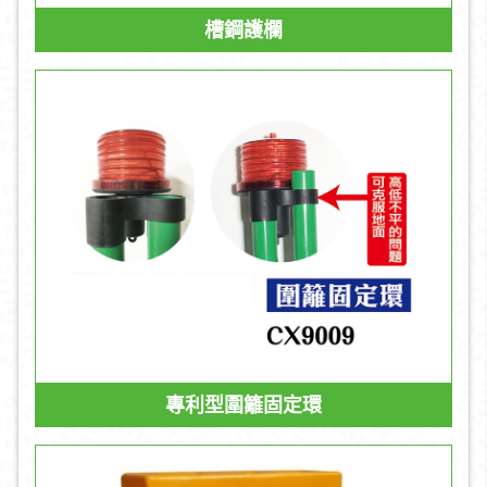
槽鋼護欄
專利型圍籬固定環