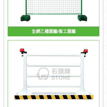
全網乙種圍籬/衛工圍籬