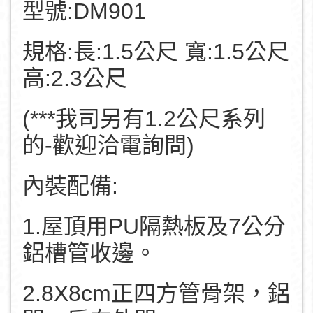
型號:DM901
規格:長:1.5公尺 寬:1.5公尺
高:2.3公尺
(***我司另有1.2公尺系列
的-歡迎洽電詢問)
內裝配備:
1.屋頂用PU隔熱板及7公分
鋁槽管收邊。
2.8X8cm正四方管骨架，鋁