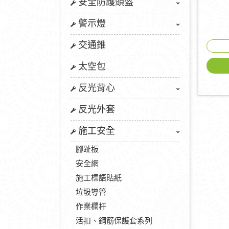
安全防護頭盔
警示燈
交通錐
太空包
反光背心
反光外套
施工安全
腳趾板
安全網
施工標語貼紙
垃圾導管
作業欄杆
活扣、鋼筋保護套系列