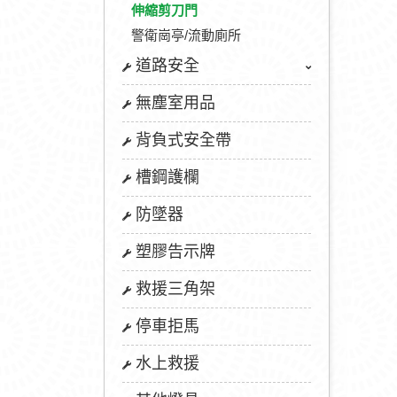
伸縮剪刀門
警衛崗亭/流動廁所
道路安全
無塵室用品
背負式安全帶
槽鋼護欄
防墜器
塑膠告示牌
救援三角架
停車拒馬
水上救援