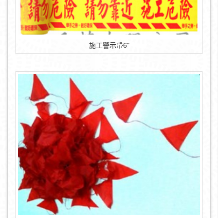
施工警示帶6"