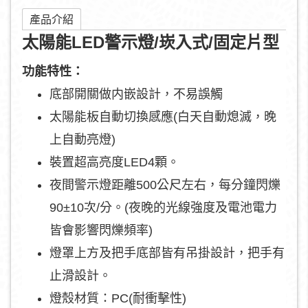
產品介紹
太陽能LED警示燈/崁入式/固定片型
功能特性：
底部開關做内嵌設計，不易誤觸
太陽能板自動切換感應(白天自動熄滅，晚
上自動亮燈)
裝置超高亮度LED4顆。
夜間警示燈距離500公尺左右，每分鐘閃爍
90±10次/分。(夜晚的光線強度及電池電力
皆會影響閃爍頻率)
燈罩上方及把手底部皆有吊掛設計，把手有
止滑設計。
燈殼材質：PC(耐衝擊性)