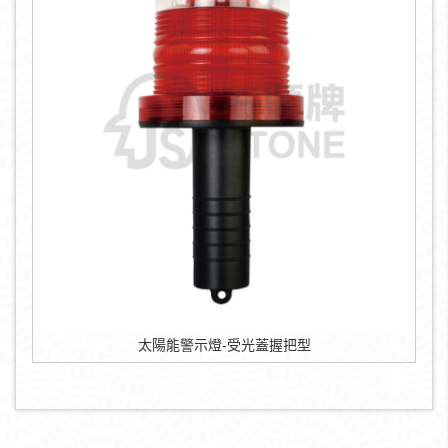
太陽能警示燈-受光蓋握把型