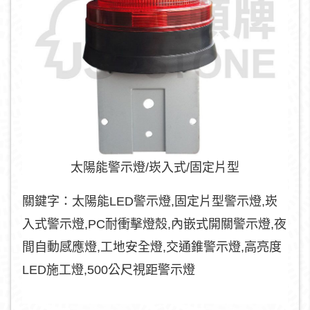
太陽能警示燈/崁入式/固定片型
關鍵字：太陽能LED警示燈,固定片型警示燈,崁
入式警示燈,PC耐衝擊燈殼,內嵌式開關警示燈,夜
間自動感應燈,工地安全燈,交通錐警示燈,高亮度
LED施工燈,500公尺視距警示燈