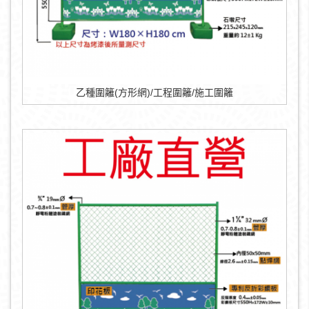
乙種圍籬(方形網)/工程圍籬/施工圍籬