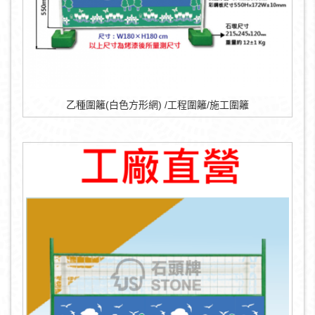
乙種圍籬(白色方形網) /工程圍籬/施工圍籬