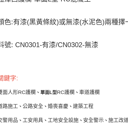
顏色:有漆(黑黃條紋)或無漆(水泥色)兩種擇
料號: CN0301-有漆/CN0302-無漆
關鍵字:
雙面人形RC護欄
RC護欄
車道護欄
、單面L型
、
道路施工
公路安全
婚喪喜慶
建築工程
、
、
、
交警用品
工安用具
工地安全設施
安全警示
施工改
、
、
、
、