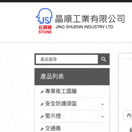
產品列表
專業衛工圍籬
安全防護頭盔
內
警示燈
交通錐