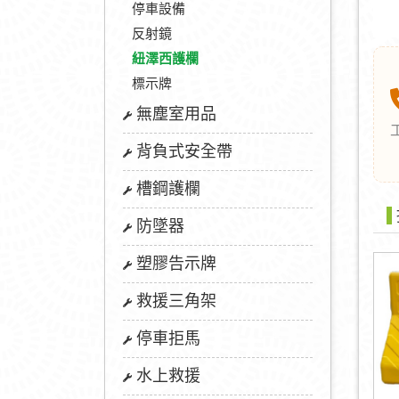
停車設備
反射鏡
紐澤西護欄
標示牌
無塵室用品
背負式安全帶
槽鋼護欄
防墜器
塑膠告示牌
救援三角架
停車拒馬
水上救援