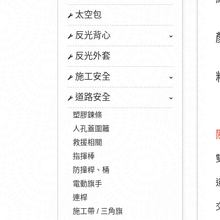
太空包
反光背心
反光外套
施工安全
道路安全
塑膠鍊條
人孔蓋圍籬
救援相關
指揮棒
防撞桿、桶
電動旗手
連桿
施工帶 / 三角旗