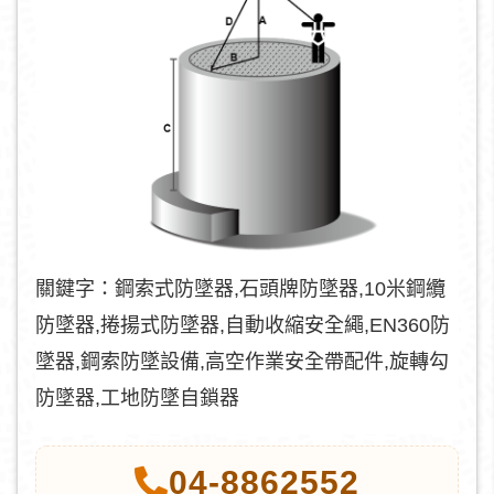
關鍵字：鋼索式防墜器,石頭牌防墜器,10米鋼纜
防墜器,捲揚式防墜器,自動收縮安全繩,EN360防
墜器,鋼索防墜設備,高空作業安全帶配件,旋轉勾
防墜器,工地防墜自鎖器
04-8862552