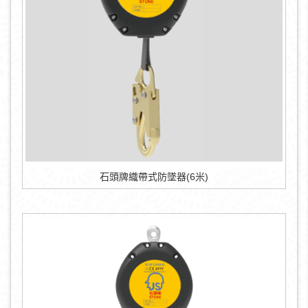
石頭牌織帶式防墜器(6米)