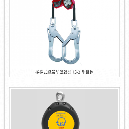
捲揚式織帶防墜器(2.1米) 附鋁鉤