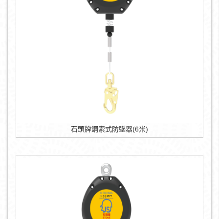
石頭牌鋼索式防墜器(6米)