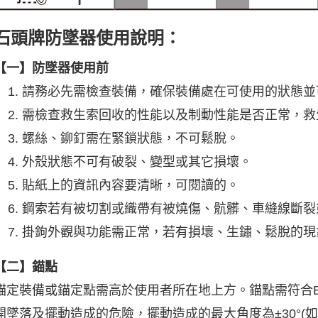
石頭牌防墜器使用說明：
【一】防墜器使用前
請務必先需檢查裝備，確保裝備處在可使用的狀態並
需檢查救生索回收的性能以及制動性能是否正常，救
螺絲、鉚釘需在緊鎖狀態，不可鬆脫。
外殼狀態不可有破裂、變型或其它損壞。
貼紙上的資訊內容要清晰，可閱讀的。
鋼索若有被切割或織帶有被燒傷、骯髒、車縫線斷裂
掛鉤外觀與功能需正常，若有損壞、生鏽、鬆脫的現
【二】錨點
錨定裝備或錨定點需高於使用者所在地上方。錨點需符合EN
開墜落及擺動造成的危險，擺動造成的最大角度為±30°(如