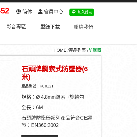
552
简体
會員中心
加入好友
影音專區
型錄下載
聯絡我們
HOME
產品列表
防墜器
石頭牌鋼索式防墜器(6
米)
產品編號：KC0121
規格：Ø 4.8mm鋼索 +旋轉勾
全長：6M
石頭牌防墜器系列產品符合CE認
證：EN360:2002