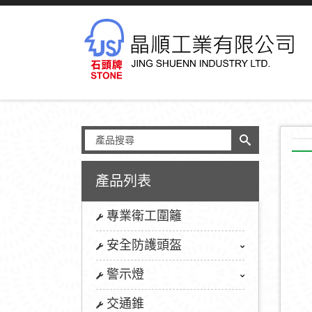
產品列表
專業衛工圍籬
安全防護頭盔
警示燈
交通錐